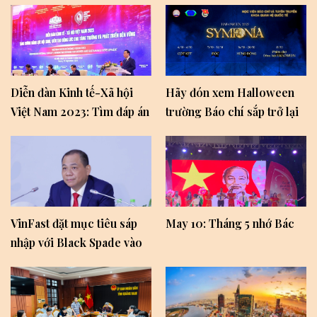
Diễn đàn Kinh tế-Xã hội
Hãy đón xem Halloween
Việt Nam 2023: Tìm đáp án
trường Báo chí sắp trở lại
cho 3 câu hỏi lớn
với chủ đề sáng tạo hấp
dẫn “Symfonía”
VinFast đặt mục tiêu sáp
May 10: Tháng 5 nhớ Bác
nhập với Black Spade vào
tháng 7