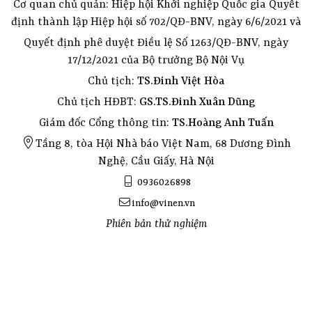
Cơ quan chủ quản: Hiệp hội Khởi nghiệp Quốc gia Quyết
định thành lập Hiệp hội số 702/QĐ-BNV, ngày 6/6/2021 và
Quyết định phê duyệt Điều lệ Số 1263/QĐ-BNV, ngày
17/12/2021 của Bộ trưởng Bộ Nội Vụ
Chủ tịch:
TS.Đinh Việt Hòa
Chủ tịch HĐBT:
GS.TS.Đinh Xuân Dũng
Giám đốc Cổng thông tin:
TS.Hoàng Anh Tuấn
Tầng 8, tòa Hội Nhà báo Việt Nam, 68 Dương Đình
Nghệ, Cầu Giấy, Hà Nội
0936026898
info@vinen.vn
Phiên bản thử nghiệm
Toyota hiace van, commercial van, campervan, toyota hiace van for sale
Toyota hiace van, commercial van, campervan, toyota hiace van for sale
Toyota hiace van for sale
Commercial van for sale
Campervan for sale
Phú Quốc: Thuê Xe Ô Tô, Xe Máy, Canô, Bungalow, Vé Công Viên, Cáp Treo & Tour
Phú Quốc: Thuê Bungalow, Village
Bungalow ở Phú Quốc
Village ở Phú Quốc
Phú Quốc: Thuê Xe Ô Tô, Xe Máy, Canô
Cho thuê xe máy ở Phú Quốc
Phú Quốc: Vé Công Viên, Cáp Treo
Phu Quoc: Car Rental, Motorbike Rental, Canoe Rental, Bungalow, Theme Park Tickets, Cable Car & Tours
Фукуок: аренда авто, байков, каноэ, бунгало, билеты в парки, канатная дорога и туры