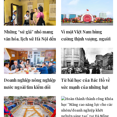
Những “sứ giả” nhỏ mang
Vì một Việt Nam hùng
văn hóa, lịch sử Hà Nội đến
cường thịnh vượng, người
gần hơn với khách quốc tế
dân ấm no hạnh phúc hơn
Doanh nghiệp nông nghiệp
Từ bài học của Bác Hồ về
nước ngoài tìm kiếm đối
sức mạnh của những hạt
tác tại Việt Nam
gạo đoàn kết, ngẫm việc
vận động xây dựng không
gian khởi nghiệp Quốc gia