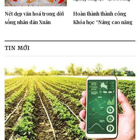
Nét đẹp văn hoá trong đời
Hoàn thành thành công
sống nhân dân Xuân
Khóa học “Nâng cao năng
Trường, Nam Định
lực cho các nhóm/doanh
nghiệp khởi nghiệp sáng
tạo” tại Đà Nẵng
TIN MỚI