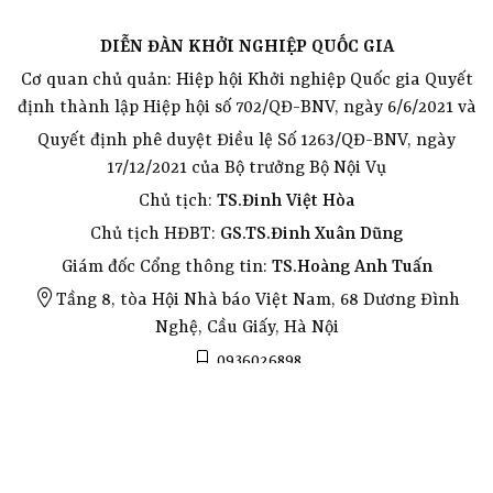
DIỄN ĐÀN KHỞI NGHIỆP QUỐC GIA
Cơ quan chủ quản: Hiệp hội Khởi nghiệp Quốc gia Quyết
định thành lập Hiệp hội số 702/QĐ-BNV, ngày 6/6/2021 và
Quyết định phê duyệt Điều lệ Số 1263/QĐ-BNV, ngày
17/12/2021 của Bộ trưởng Bộ Nội Vụ
Chủ tịch:
TS.Đinh Việt Hòa
Chủ tịch HĐBT:
GS.TS.Đinh Xuân Dũng
Giám đốc Cổng thông tin:
TS.Hoàng Anh Tuấn
Tầng 8, tòa Hội Nhà báo Việt Nam, 68 Dương Đình
Nghệ, Cầu Giấy, Hà Nội
0936026898
info@vinen.vn
Phiên bản thử nghiệm
Toyota hiace van, commercial van, campervan, toyota hiace van for sale
Toyota hiace van, commercial van, campervan, toyota hiace van for sale
Toyota hiace van for sale
Commercial van for sale
Campervan for sale
Phú Quốc: Thuê Xe Ô Tô, Xe Máy, Canô, Bungalow, Vé Công Viên, Cáp Treo & Tour
Phú Quốc: Thuê Bungalow, Village
Bungalow ở Phú Quốc
Village ở Phú Quốc
Phú Quốc: Thuê Xe Ô Tô, Xe Máy, Canô
Cho thuê xe máy ở Phú Quốc
Phú Quốc: Vé Công Viên, Cáp Treo
Phu Quoc: Car Rental, Motorbike Rental, Canoe Rental, Bungalow, Theme Park Tickets, Cable Car & Tours
Фукуок: аренда авто, байков, каноэ, бунгало, билеты в парки, канатная дорога и туры