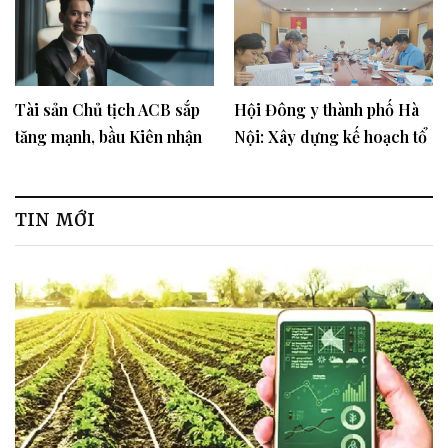
Tài sản Chủ tịch ACB sắp
Hội Đông y thành phố Hà
tăng mạnh, bầu Kiên nhận
Nội: Xây dựng kế hoạch tổ
"lộc"?
chức Đại hội, Đại biểu hội
Đông y thành phố lần thứ
XIII
TIN MỚI