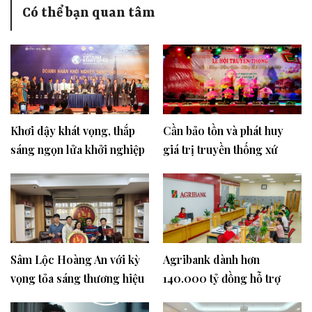
Có thể bạn quan tâm
Khơi dậy khát vọng, thắp
Cần bảo tồn và phát huy
sáng ngọn lửa khởi nghiệp
giá trị truyền thống xứ
sáng tạo Việt Nam
Mường Hoà Bình
Sâm Lộc Hoàng An với kỳ
Agribank dành hơn
vọng tỏa sáng thương hiệu
140.000 tỷ đồng hỗ trợ
Việt
người dân, doanh nghiệp