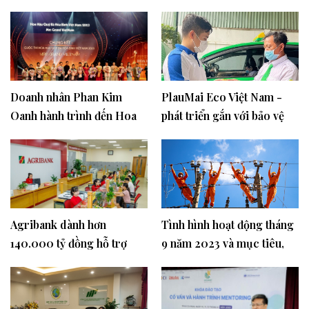
Doanh nhân Phan Kim
PlauMai Eco Việt Nam -
Oanh hành trình đến Hoa
phát triển gắn với bảo vệ
Hậu và Trưởng ban tổ chứ
môi trường
Hoa hậu Quý bà Hòa Bình
Việt Nam 2023
Agribank dành hơn
Tình hình hoạt động tháng
140.000 tỷ đồng hỗ trợ
9 năm 2023 và mục tiêu,
người dân, doanh nghiệp
nhiệm vụ công tác tháng
10/2023