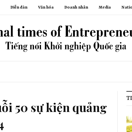
Diễn đàn
Văn hóa
Doanh nhân
Media
Nati
T
ỗi 50 sự kiện quảng
4