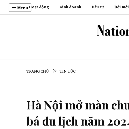
Hoạt động
Kinh doanh
Đầu tư
Đổi mới
Menu
TRANG CHỦ
TIN TỨC
Hà Nội mở màn chu
bá du lịch năm 202