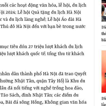
uỗi các hoạt động văn hóa, lễ hội, du lịch
ội 2024; Lễ hội Quà tặng du lịch Hà Nội
c và du lịch làng nghề; Lễ hội Áo dài Hà
 Thủ đô Hà Nội đến với bạn bè trong nước
Di
th
bi
ục tiêu đón 27 triệu lượt khách du lịch
iệu lượt khách quốc tế; tổng thu từ khách
nhân dân thành phố Hà Nội đã trao Quyết
phường Nhật Tân, quận Tây Hồ) là Khu du
lâu đã nổi tiếng với nghề trồng hoa đào,
a Tảo Sách, đình Nhật Tân; các điểm du
Di
oa, Bãi đá sông Hồng, Không gian văn hóa
lầ