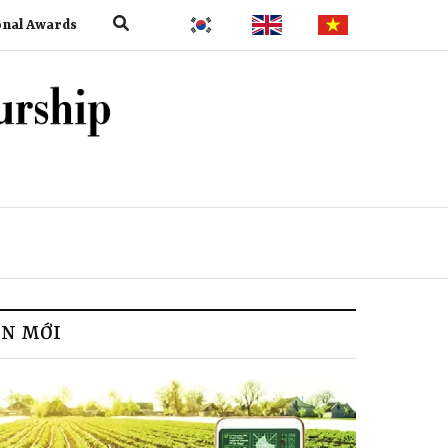
onal Awards
IN MỚI