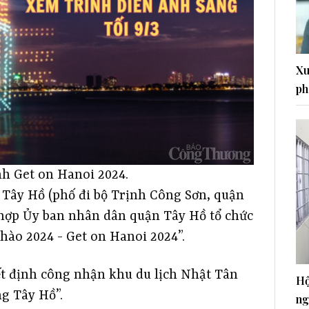
Xu
ph
nh Get on Hanoi 2024.
o Tây Hồ (phố đi bộ Trịnh Công Sơn, quận
i hợp Ủy ban nhân dân quận Tây Hồ tổ chức
hào 2024 - Get on Hanoi 2024”.
ết định công nhận khu du lịch Nhật Tân
Hộ
ng Tây Hồ”.
ng