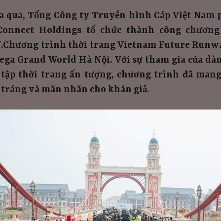
a qua, Tổng Công ty Truyền hình Cáp Việt Nam 
Connect Holdings tổ chức thành công chươn
hương trình thời trang Vietnam Future Runway
ega Grand World Hà Nội. Với sự tham gia của dàn
tập thời trang ấn tượng, chương trình đã mang
 tráng và mãn nhãn cho khán giả
.