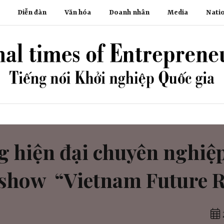
Diễn đàn
Văn hóa
Doanh nhân
Media
Nati
 hiện đại chuyên nghiệ
show ​ “Vietnam Future