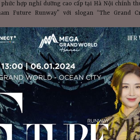
 phức hợp nghỉ dưỡng cao cấp tại Hà Nội chính th
tnam Future Runway” với slogan “The Grand C