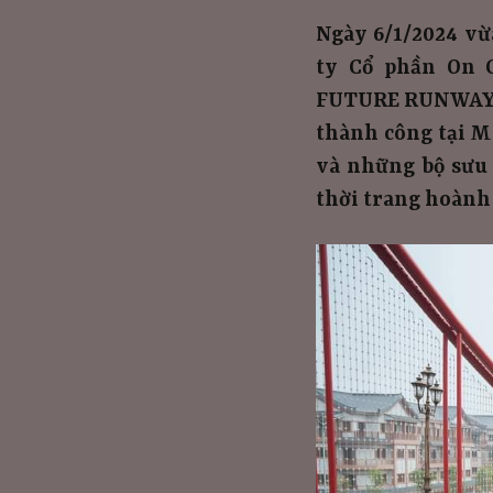
Ngày 6/1/2024 vừ
ty Cổ phần On 
FUTURE RUNWAY.C
thành công tại M
và những bộ sưu 
thời trang hoành