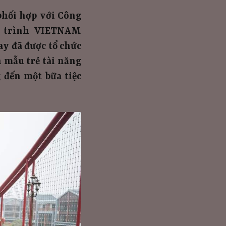
phối hợp với Công
g trình VIETNAM
 đã được tổ chức
 mẫu trẻ tài năng
 đến một bữa tiệc