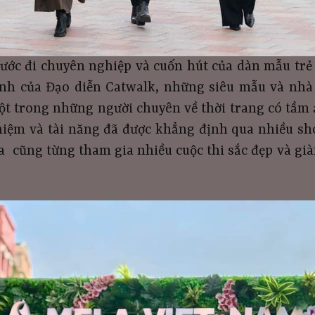
ớc đi chuyên nghiệp và cuốn hút của dàn mẫu trẻ
tình của Đạo diễn Catwalk, những siêu mẫu và nhà
ột trong những người chuyên về thời trang có tầm 
iệm và tài năng đã được khẳng định qua nhiều sh
ia cũng từng tham gia nhiều cuộc thi sắc đẹp và già