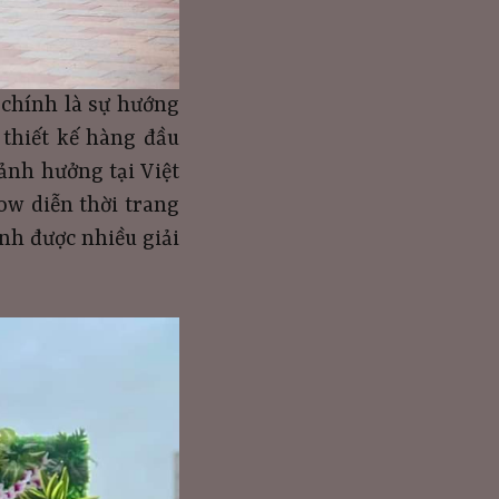
 chính là sự hướng
 thiết kế hàng đầu
ảnh hưởng tại Việt
ow diễn thời trang
nh được nhiều giải