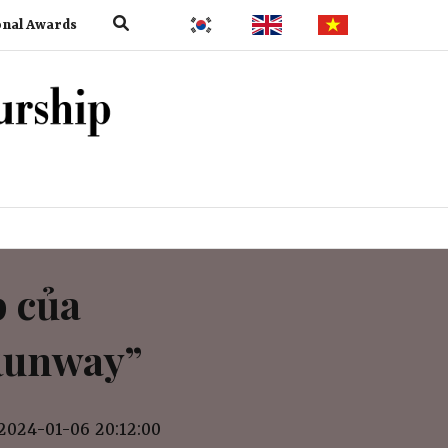
onal Awards
p của
 Runway”
2024-01-06 20:12:00