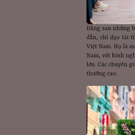
Đằng sau những bư
dẫn, chỉ đạo tài 
Việt Nam. Họ là m
Nam, với kinh ngh
lớn. Các chuyên g
thưởng cao.