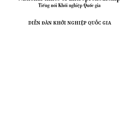
DIỄN ĐÀN KHỞI NGHIỆP QUỐC GIA
Cơ quan chủ quản: Hiệp hội Khởi nghiệp Quốc gia Quyết
định thành lập Hiệp hội số 702/QĐ-BNV, ngày 6/6/2021 và
Quyết định phê duyệt Điều lệ Số 1263/QĐ-BNV, ngày
17/12/2021 của Bộ trưởng Bộ Nội Vụ
Chủ tịch:
TS.Đinh Việt Hòa
Chủ tịch HĐBT:
GS.TS.Đinh Xuân Dũng
Giám đốc Cổng thông tin:
TS.Hoàng Anh Tuấn
Tầng 8, tòa Hội Nhà báo Việt Nam, 68 Dương Đình
Nghệ, Cầu Giấy, Hà Nội
0936026898