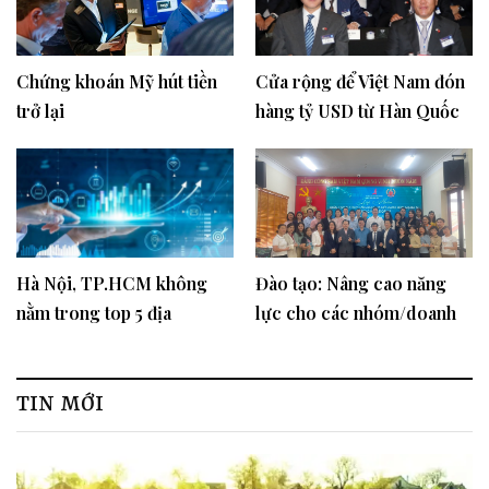
Chứng khoán Mỹ hút tiền
Cửa rộng để Việt Nam đón
trở lại
hàng tỷ USD từ Hàn Quốc
Hà Nội, TP.HCM không
Đào tạo: Nâng cao năng
nằm trong top 5 địa
lực cho các nhóm/doanh
phương đang dẫn đầu cả
nghiệp khởi nghiệp sáng
nước về tỷ trọng kinh tế số
tạo cho lãnh đạo doanh
trên GRDP
nghiệp vừa và lớn tại Hà
TIN MỚI
Nội