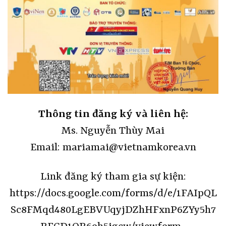
Thông tin đăng ký và liên hệ:
Ms. Nguyễn Thùy Mai
Email: mariamai@vietnamkorea.vn
Link đăng ký tham gia sự kiện:
https://docs.google.com/forms/d/e/1FAIpQL
Sc8FMqd480LgEBVUqyjDZhHFxnP6ZYy5h7