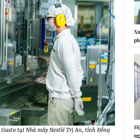
Xu
ph
Hộ
 Gusto tại Nhà máy Nestlé Trị An, tỉnh Đồng
ng