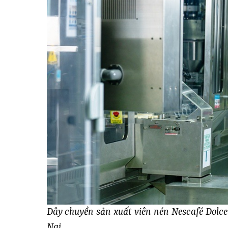
Dây chuyền sản xuất viên nén Nescafé Dolce
Nai