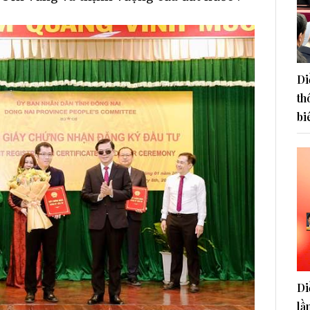
Di
th
bi
Di
lầ