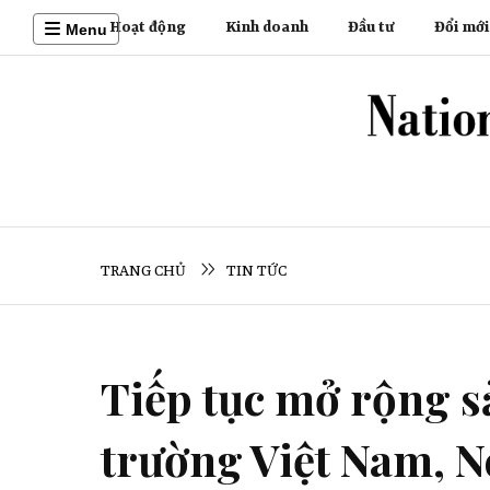
Hoạt động
Kinh doanh
Đầu tư
Đổi mới
Menu
TRANG CHỦ
TIN TỨC
Tiếp tục mở rộng sả
trường Việt Nam, N