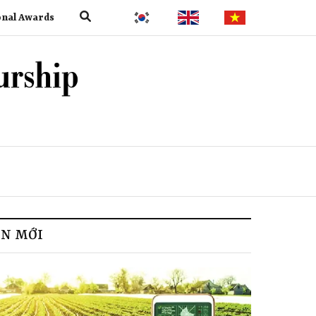
onal Awards
IN MỚI