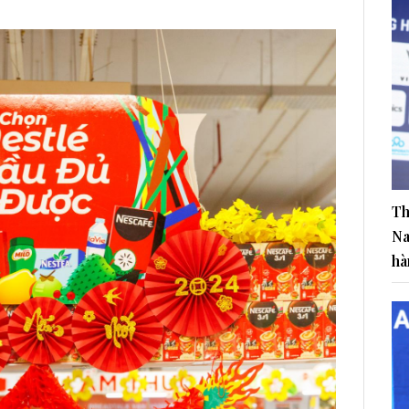
Th
Na
hà