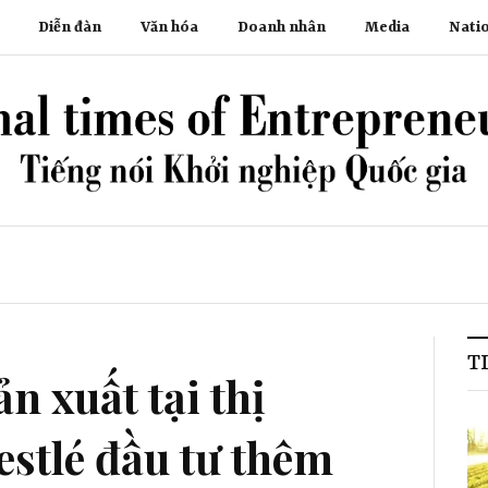
Diễn đàn
Văn hóa
Doanh nhân
Media
Nati
T
n xuất tại thị
estlé đầu tư thêm