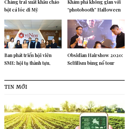
Chàng trai xuất khẩu cháo
Khám phá không gian với
bột cá lóc đi Mỹ
“photobooth” Halloween
2024
Ban phát triển hội viên
Obsidian Hairshow 2020:
SME: hội tụ thành tựu,
Selfilism bùng nổ tour
vững bước tương lai
xuyên Việt cho các NTM
tóc Việt
TIN MỚI