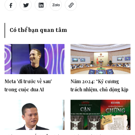
Có thể bạn quan tâm
Meta 'đi trước về sau'
Năm 2024: “Kỷ cương
trong cuộc đua AI
trách nhiệm, chủ động kịp
thời, tăng tốc sáng tạo,
hiệu quả bền vững”