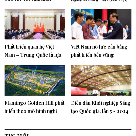
nghiệp
tặng quà “Tết nhân ái -
Xuân yêu thương"
Phát triển quan hệ Việt
Việt Nam nỗ lực cân bằng
Nam – Trung Quốc là lựa
phát triển bền vững
chọn chiến lược và ưu tiên
hàng đầu trong chính sách
đối ngoại
Flamingo Golden Hill phát
Diễn đàn Khởi nghiệp Sáng
triển theo mô hình nghỉ
tạo Quốc gia, lần 5 - 2024:
dưỡng 'all-in-one'
Một tâm thế, một tầm nhìn
mới