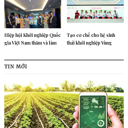
kim
Hiệp hội Khởi nghiệp Quốc
Tạo cơ chế cho hệ sinh
gia Việt Nam thăm và làm
thái khởi nghiệp Vùng
việc Tập đoàn Pranda chế
Đồng bằng sông Hồng
tác vàng bạc tại Thái Lan.
TIN MỚI