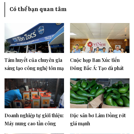
Có thể bạn quan tâm
Tâm huyết của chuyên gia
Cuộc họp Ban Xúc tiến
sáng tạo công nghệ tôn mạ
Đông Bắc Á: Tạo đà phát
Việt
triển xuất nhập khẩu Việt
Nam trên thị trường tiềm
năng
Doanh nghiệp tự giới thiệu:
Đặc sản bơ Lâm Đồng rớt
Máy nung cao tần công
giá mạnh
nghệ mới cho cơ khí luyện