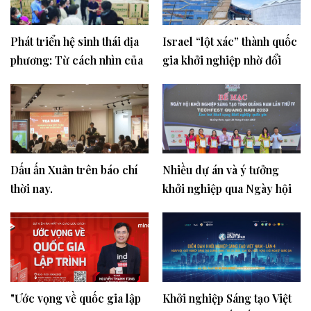
Phát triển hệ sinh thái địa
Israel “lột xác” thành quốc
phương: Từ cách nhìn của
gia khởi nghiệp nhờ đổi
quỹ khởi nghiệp
mới sáng tạo, NIC là chìa
khóa để Việt Nam hướng
tới “phép màu” tương tự?
Dấu ấn Xuân trên báo chí
Nhiều dự án và ý tưởng
thời nay.
khởi nghiệp qua Ngày hội
khởi nghiệp Quảng Nam
năm 2023
"Ước vọng về quốc gia lập
Khởi nghiệp Sáng tạo Việt