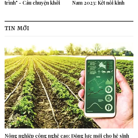
trình" - Câu chuyện khởi
Nam 2023: Kết nối kinh
nghiệp kiểu... loài gián
doanh, giải pháp đầu ra
cho doanh nghiệp vượt qua
thách thức
TIN MỚI
Nông nghiệp công nghệ cao: Động lực mới cho hệ sinh