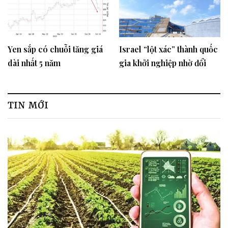
đổi
Yen sắp có chuỗi tăng giá
Israel “lột xác” thành quốc
dài nhất 5 năm
gia khởi nghiệp nhờ đổi
mới sáng tạo, NIC là chìa
khóa để Việt Nam hướng
tới “phép màu” tương tự?
TIN MỚI