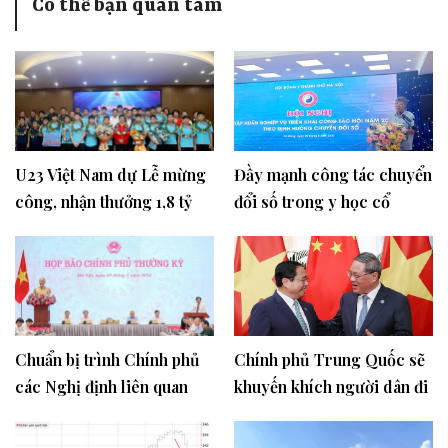
Có thể bạn quan tâm
U23 Việt Nam dự Lễ mừng
Đầy mạnh công tác chuyển
công, nhận thưởng 1,8 tỷ
đổi số trong y học cổ
đồng
truyền
Chuẩn bị trình Chính phủ
Chính phủ Trung Quốc sẽ
các Nghị định liên quan
khuyến khích người dân đi
đến Luật Kinh doanh bất
du lịch Việt Nam
động sản và Luật Nhà ở sửa