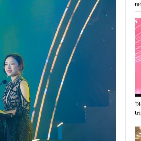
mớ
Di
tr