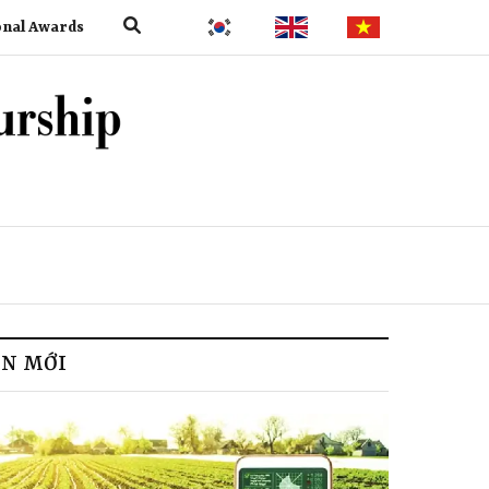
onal Awards
IN MỚI