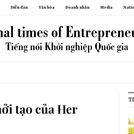
Diễn đàn
Văn hóa
Doanh nhân
Media
Nati
T
ởi tạo của Her