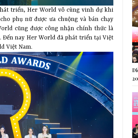
hát triển, Her World vô cùng vinh dự khi
 cho phụ nữ được ưa chuộng và bán chạy
World cũng được công nhận chính thức là
. Đến nay Her World đã phát triển tại Việt
ld Việt Nam.
Di
20