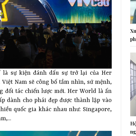
Xu
ph
là sự kiện đánh dấu sự trở lại của Her
d Việt Nam sẽ công bố tầm nhìn, sứ mệnh,
 đối tác chiến lược mới. Her World là ấn
ấp dành cho phái đẹp được thành lập vào
hiều quốc gia khác nhau như: Singapore,
m,...
Hộ
ng