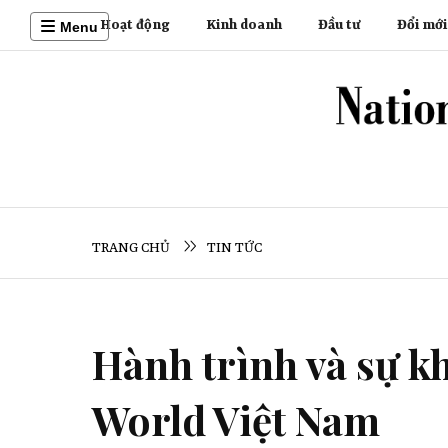
Hoạt động
Kinh doanh
Đầu tư
Đổi mới
Menu
TRANG CHỦ
TIN TỨC
Hành trình và sự kh
World Việt Nam