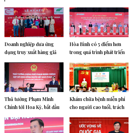
Doanh nghiệp đưa ứng
Hòa Bình có 5 điểm hơn
dụng truy xuất hàng giả
trong quá trình phát triển
bảo vệ người tiêu dùng.
Thủ tướng Phạm Minh
Khám chữa bệnh miễn phí
Chính tới Hoa Kỳ, bắt đầu
cho người cao tuổi, trách
Tuần lễ Cấp cao Đại hội
nhiệm nghĩa vụ của cộng
đồng LHQ và làm việc tại
đồng và xã hội
Hoa Kỳ