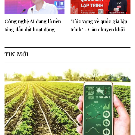
Công nghệ AI đang là nền
"Ước vọng về quốc gia lập
tảng dẫn dắt hoạt động
trình" - Câu chuyện khởi
chuyển đổi số
nghiệp kiểu... loài gián
TIN MỚI