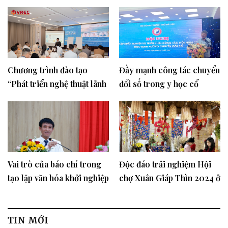
dịch COVID-19, chuẩn bị
tổ chức Đại hội Công
nghiệp du lịch Quốc gia
Chương trình đào tạo
Đầy mạnh công tác chuyển
“Phát triển nghệ thuật lãnh
đổi số trong y học cổ
đạo trong kỷ nguyên kinh
truyền
tế số”
Vai trò của báo chí trong
Độc đáo trải nghiệm Hội
tạo lập văn hóa khởi nghiệp
chợ Xuân Giáp Thìn 2024 ở
trường Tiểu học Văn Yên,
Hà Đông
TIN MỚI