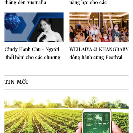
thẳng đến Australia
năng lực cho các
nhóm/doanh nghiệp khởi
nghiệp sáng tạo cho lãnh
đạo doanh nghiệp SME
Cindy Hạnh Chu - Người
WEILAIYA & KHANGBABY
'thổi hồn' cho các chương
đồng hành cùng Festival
trình nghệ thuật quốc tế
Mẹ bầu và Em bé 2023 -
Ngày hội mẹ và bé tại Bắc
Giang
TIN MỚI